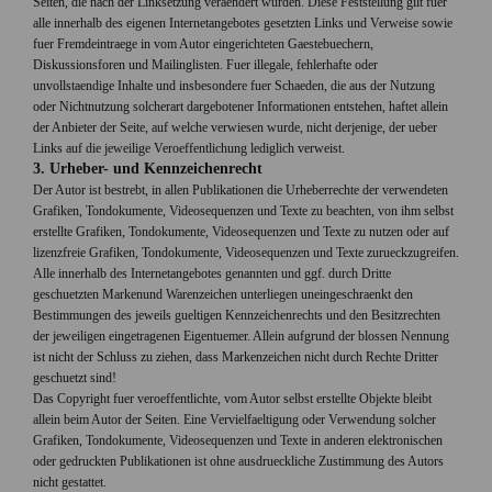
Seiten, die nach der Linksetzung veraendert wurden. Diese Feststellung gilt fuer
alle innerhalb des eigenen Internetangebotes gesetzten Links und Verweise sowie
fuer Fremdeintraege in vom Autor eingerichteten Gaestebuechern,
Diskussionsforen und Mailinglisten. Fuer illegale, fehlerhafte oder
unvollstaendige Inhalte und insbesondere fuer Schaeden, die aus der Nutzung
oder Nichtnutzung solcherart dargebotener Informationen entstehen, haftet allein
der Anbieter der Seite, auf welche verwiesen wurde, nicht derjenige, der ueber
Links auf die jeweilige Veroeffentlichung lediglich verweist.
3. Urheber- und Kennzeichenrecht
Der Autor ist bestrebt, in allen Publikationen die Urheberrechte der verwendeten
Grafiken, Tondokumente, Videosequenzen und Texte zu beachten, von ihm selbst
erstellte Grafiken, Tondokumente, Videosequenzen und Texte zu nutzen oder auf
lizenzfreie Grafiken, Tondokumente, Videosequenzen und Texte zurueckzugreifen.
Alle innerhalb des Internetangebotes genannten und ggf. durch Dritte
geschuetzten Markenund Warenzeichen unterliegen uneingeschraenkt den
Bestimmungen des jeweils gueltigen Kennzeichenrechts und den Besitzrechten
der jeweiligen eingetragenen Eigentuemer. Allein aufgrund der blossen Nennung
ist nicht der Schluss zu ziehen, dass Markenzeichen nicht durch Rechte Dritter
geschuetzt sind!
Das Copyright fuer veroeffentlichte, vom Autor selbst erstellte Objekte bleibt
allein beim Autor der Seiten. Eine Vervielfaeltigung oder Verwendung solcher
Grafiken, Tondokumente, Videosequenzen und Texte in anderen elektronischen
oder gedruckten Publikationen ist ohne ausdrueckliche Zustimmung des Autors
nicht gestattet.