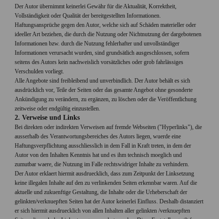
Der Autor übernimmt keinerlei Gewähr für die Aktualität, Korrektheit,
Vollständigkeit oder Qualität der bereitgestellten Informationen.
Haftungsansprüche gegen den Autor, welche sich auf Schäden materieller oder
ideeller Art beziehen, die durch die Nutzung oder Nichtnutzung der dargebotenen
Informationen bzw. durch die Nutzung fehlerhafter und unvollständiger
Informationen verursacht wurden, sind grundsätlich ausgeschlossen, sofern
seitens des Autors kein nachweislich vorsätzliches oder grob fahrlässiges
Verschulden vorliegt.
Alle Angebote sind freibleibend und unverbindlich. Der Autor behält es sich
ausdrücklich vor, Teile der Seiten oder das gesamte Angebot ohne gesonderte
Ankündigung zu verändern, zu ergänzen, zu löschen oder die Veröffentlichung
zeitweise oder endgültig einzustellen.
2. Verweise und Links
Bei direkten oder indirekten Verweisen auf fremde Webseiten ("Hyperlinks"), die
ausserhalb des Verantwortungsbereiches des Autors liegen, wuerde eine
Haftungsverpflichtung ausschliesslich in dem Fall in Kraft treten, in dem der
Autor von den Inhalten Kenntnis hat und es ihm technisch moeglich und
zumutbar waere, die Nutzung im Falle rechtswidriger Inhalte zu verhindern.
Der Autor erklaert hiermit ausdruecklich, dass zum Zeitpunkt der Linksetzung
keine illegalen Inhalte auf den zu verlinkenden Seiten erkennbar waren. Auf die
aktuelle und zukuenftige Gestaltung, die Inhalte oder die Urheberschaft der
gelinkten/verknuepften Seiten hat der Autor keinerlei Einfluss. Deshalb distanziert
er sich hiermit ausdruecklich von allen Inhalten aller gelinkten /verknuepften