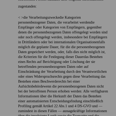
zugestanden:
< >die Verarbeitungszwecke
die Kategorien
personenbezogener Daten, die verarbeitet werden
die
Empfänger oder Kategorien von Empfängern, gegenüber
denen die personenbezogenen Daten offengelegt worden sind
oder noch offengelegt werden, insbesondere bei Empfängern
in Drittländern oder bei internationalen Organisationen
falls
möglich die geplante Dauer, für die die personenbezogenen
Daten gespeichert werden, oder, falls dies nicht möglich ist,
die Kriterien für die Festlegung dieser Dauer
das Bestehen
eines Rechts auf Berichtigung oder Löschung der sie
betreffenden personenbezogenen Daten oder auf
Einschränkung der Verarbeitung durch den Verantwortlichen
oder eines Widerspruchsrechts gegen diese Verarbeitung
das
Bestehen eines Beschwerderechts bei einer
Aufsichtsbehörde
wenn die personenbezogenen Daten nicht
bei der betroffenen Person erhoben werden: Alle verfügbaren
Informationen über die Herkunft der Daten
das Bestehen
einer automatisierten Entscheidungsfindung einschließlich
Profiling gemäß Artikel 22 Abs.1 und 4 DS-GVO und —
zumindest in diesen Fällen — aussagekräftige Informationen
über die involvierte Logik sowie die Tragweite und die