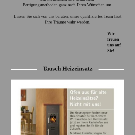
Fertigungsmethoden
ganz nach Ihren Wünschen um.
Lassen Sie sich von uns beraten, unser qualifiziertes Team lässt
Ihre Träume wahr werden.
Wir
freuen
uns auf
Sie!
Tausch Heizeinsatz