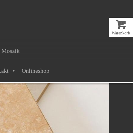
0
Warenkorb
& Mosaik
takt
Onlineshop