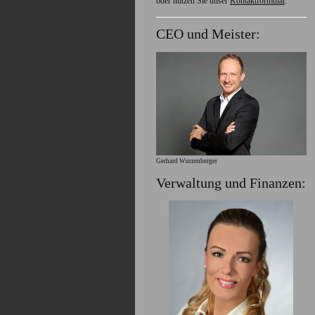
oder nutzen Sie unser
Kontaktformular
.
CEO und Meister:
Gerhard Wurzenberger
Verwaltung und Finanzen: